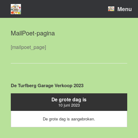
Ga
Menu
naar
de
inhoud
MailPoet-pagina
[mailpoet_page]
Bericht navigatie
De Turfberg Garage Verkoop 2023
De grote dag is
10 juni 2023
De grote dag is aangebroken.