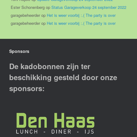
Ester Schonenberg
op
Status Garageverkoop 24 september 2022
garagebeheerder
op
Het is weer voorbij :.( The party is over
garagebeheerder
op
Het is weer voorbij :.( The party is over
Sponsors
De kadobonnen zijn ter
beschikking gesteld door onze
sponsors: